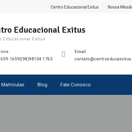
Centro Educacional Exitus
Nossa Missã
tro Educacional Exitus
o Educacional Exitus
fone
Email
3639-1659|(98)98104.1763
contato@centroeducaexitus
Matrículas
Blog
Fale Conosco