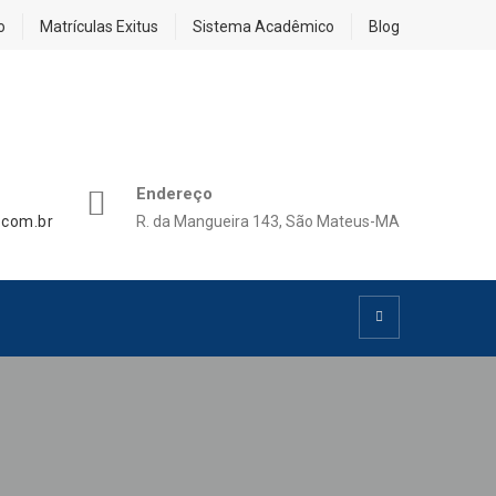
o
Matrículas Exitus
Sistema Acadêmico
Blog
Endereço
.com.br
R. da Mangueira 143, São Mateus-MA