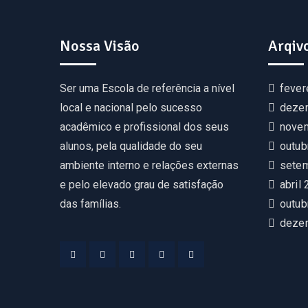
Nossa Visão
Arqiv
Ser uma Escola de referência a nível
fever
local e nacional pelo sucesso
deze
acadêmico e profissional dos seus
nove
alunos, pela qualidade do seu
outub
ambiente interno e relações externas
sete
e pelo elevado grau de satisfação
abril
das famílias.
outub
deze
Facebook
Twitter
Linkedin
Instagram
Youtube